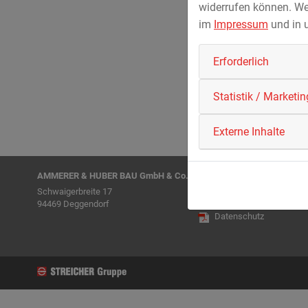
widerrufen können. We
im
Impressum
und in 
Erforderlich
Statistik / Marketin
Externe Inhalte
AMMERER & HUBER BAU GmbH & Co. KG
Schwaigerbreite 17
Tel.:
+49 991 330-140
94469 Deggendorf
info(at)ammerer-huber.de
Datenschutz