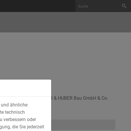
äftsführer bei der AMMERER & HUBER Bau GmbH & Co.
s und ähnliche
te technisch
u verbessern oder
ung, die Sie jederzeit