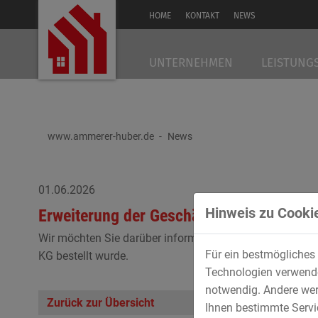
HOME
KONTAKT
NEWS
UNTERNEHMEN
LEISTUNG
www.ammerer-huber.de
News
01.06.2026
Hinweis zu Cookie
Erweiterung der Geschäftsführung
Wir möchten Sie darüber informieren, dass Herr Chri
Für ein bestmögliches 
KG bestellt wurde.
Technologien verwenden
notwendig. Andere wer
Zurück zur Übersicht
Ihnen bestimmte Servic